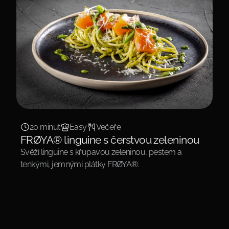
20 minut
Easy
Večeře
FRØYA® linguine s čerstvou zeleninou
Svěží linguine s křupavou zeleninou, pestem a
tenkými, jemnými plátky FRØYA®.