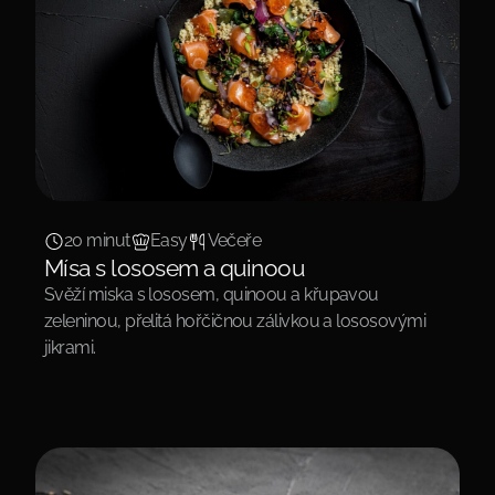
20 minut
Easy
Večeře
Mísa s lososem a quinoou
Svěží miska s lososem, quinoou a křupavou
zeleninou, přelitá hořčičnou zálivkou a lososovými
jikrami.