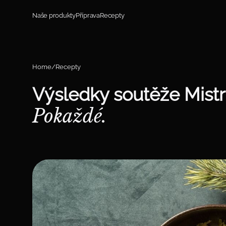
Přeskočit na obsah
Naše produkty
Příprava
Recepty
Home
Recepty
Výsledky soutěže Mistr
Pokaždé.