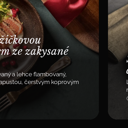
ůžičkovou
em ze zakysané
ovaný a lehce flambovaný,
apustou, čerstvým koprovým