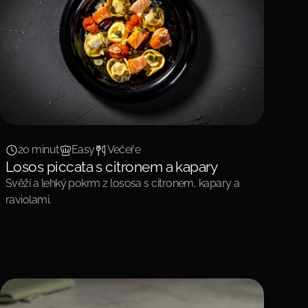
20 minut
Easy
Večeře
Losos piccata s citronem a kapary
Svěží a lehký pokrm z lososa s citronem, kapary a
raviolami.