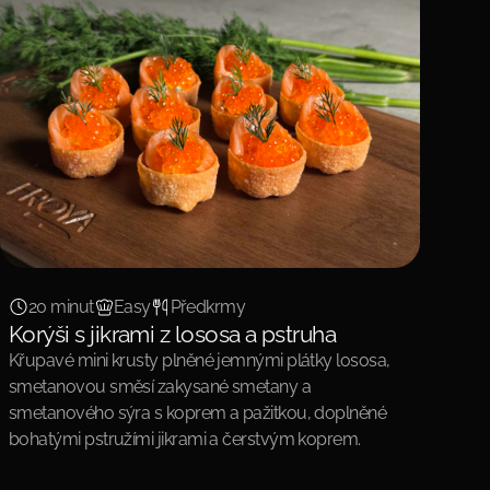
20 minut
Easy
Předkrmy
Korýši s jikrami z lososa a pstruha
Křupavé mini krusty plněné jemnými plátky lososa,
smetanovou směsí zakysané smetany a
smetanového sýra s koprem a pažitkou, doplněné
bohatými pstružími jikrami a čerstvým koprem.