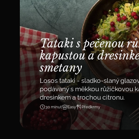
Tataki s pečenou r
kapustou a dresink
smetany
Losos tataki - sladko-slaný glaz
podávaný s měkkou růžičkovou k
dresinkem a trochou citronu.
30 minut
Easy
Předkrmy