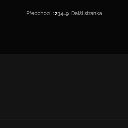
Předchozí
1
2
3
4
...
9
Další stránka