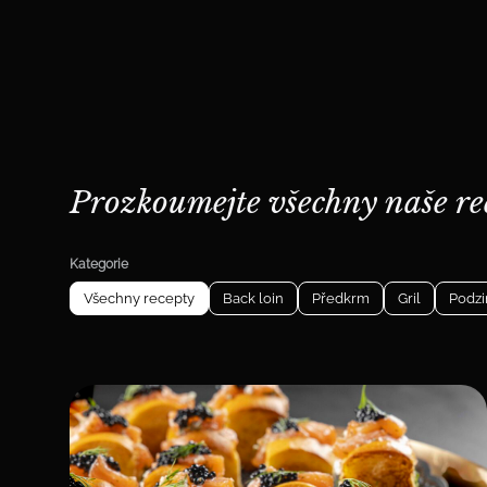
Prozkoumejte všechny naše re
Kategorie
Všechny recepty
Back loin
Předkrm
Gril
Podzi