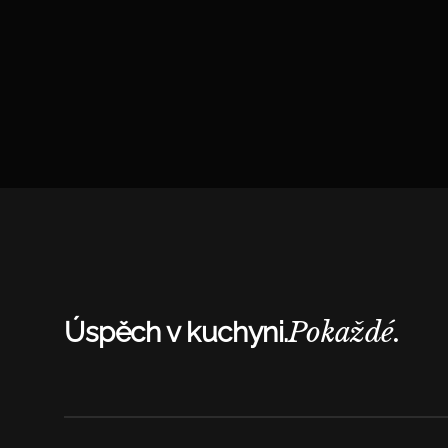
Navigace
pro
příspěvky
Pokaždé.
Úspěch v kuchyni.