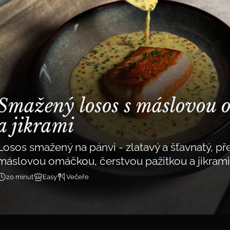
Smažený losos s máslovou 
a jikrami
Losos smažený na pánvi - zlatavý a šťavnatý, př
máslovou omáčkou, čerstvou pažitkou a jikrami
20 minut
Easy
Večeře