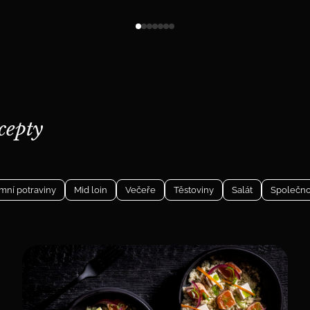
cepty
mní potraviny
Mid loin
Večeře
Těstoviny
Salát
Společno