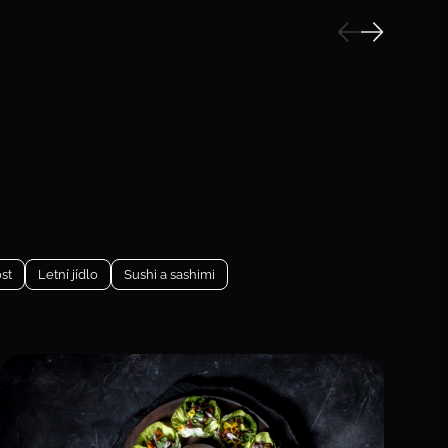
st
Letní jídlo
Sushi a sashimi