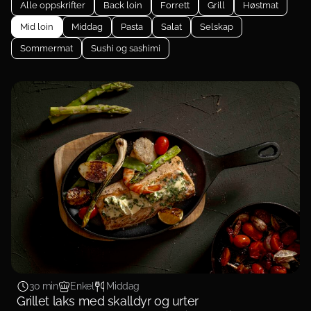
Alle oppskrifter
Back loin
Forrett
Grill
Høstmat
Mid loin
Middag
Pasta
Salat
Selskap
Sommermat
Sushi og sashimi
30 min
Enkel
Middag
Grillet laks med skalldyr og urter