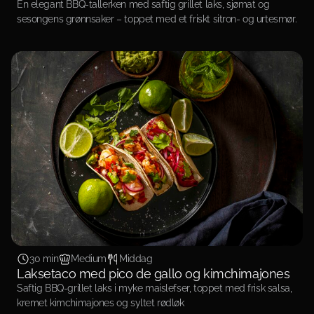
En elegant BBQ-tallerken med saftig grillet laks, sjømat og
sesongens grønnsaker – toppet med et friskt sitron- og urtesmør.
30 min
Medium
Middag
Laksetaco med pico de gallo og kimchimajones
Saftig BBQ-grillet laks i myke maislefser, toppet med frisk salsa,
kremet kimchimajones og syltet rødløk