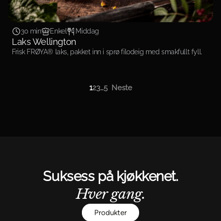
30 min
Enkel
Middag
Laks Wellington
Frisk FRØYA® laks, pakket inn i sprø filodeig med smakfullt fyll.
1
2
3
…
5
Neste
Innleggnavigasjon
Suksess på kjøkkenet.
Hver gang.
Produkter