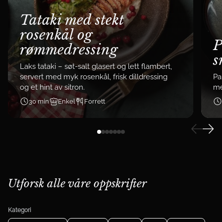
Tataki med stekt
rosenkål og
P
rømmedressing
s
Laks tataki – søt-salt glasert og lett flambert,
servert med myk rosenkål, frisk dilldressing
Pa
og et hint av sitron.
me
30 min
Enkel
Forrett
Utforsk alle våre oppskrifter
Kategori