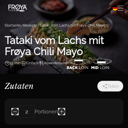
Wissenswertes
Direkt zum Inhalt wechseln
Rezepte
Startseite
Rezepte
Tataki vom Lachs mit Frøya Chili Mayo
Über Frøya
Tataki vom Lachs mit
Frøya Chili Mayo
Frøya Pro
15 min
Einfach
Abendessen
Zutaten
Teilen
Portionen