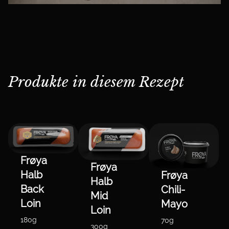
Produkte in diesem Rezept
Frøya
Frøya
Halb
Frøya
Halb
Back
Chili-
Mid
Loin
Mayo
Loin
180g
70g
300g