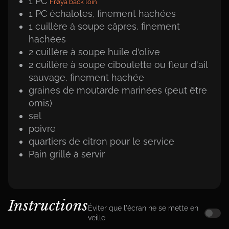
1
PC
Frøya back loin
1
PC
échalotes, finement hachées
1
cuillère à soupe
câpres, finement
hachées
2
cuillère à soupe
huile d'olive
2
cuillère à soupe
ciboulette ou fleur d'ail
sauvage, finement hachée
graines de moutarde marinées (peut être
omis)
sel
poivre
quartiers de citron pour le service
Pain grillé à servir
Instructions
Éviter que l'écran ne se mette en
veille