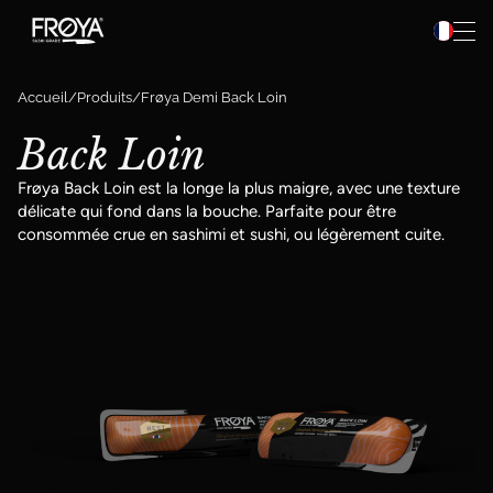
Préparation
Aller au contenu
Recettes
Accueil
Produits
Frøya Demi Back Loin
À propos de Frøya
Back Loin
Frøya Pro
Frøya Back Loin est la longe la plus maigre, avec une texture
délicate qui fond dans la bouche. Parfaite pour être
consommée crue en sashimi et sushi, ou légèrement cuite.