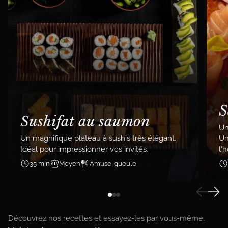
S
Sushifat au saumon
Un
Un magnifique plateau à sushis très élégant.
Un
Idéal pour impressionner vos invités.
l'
35 min
Moyen
Amuse-gueule
Découvrez nos recettes et essayez-les par vous-même.