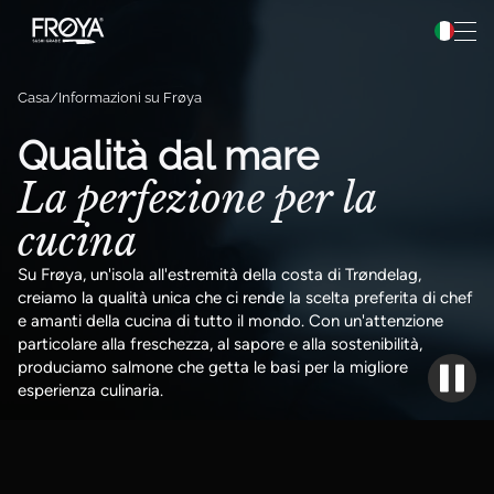
Preparazione
Vai al contenuto
Ricette
Casa
Informazioni su Frøya
Informazioni su Frøya
Qualità dal mare
La perfezione per la
Frøya Pro
cucina
Su Frøya, un'isola all'estremità della costa di Trøndelag,
creiamo la qualità unica che ci rende la scelta preferita di chef
e amanti della cucina di tutto il mondo. Con un'attenzione
particolare alla freschezza, al sapore e alla sostenibilità,
produciamo salmone che getta le basi per la migliore
esperienza culinaria.