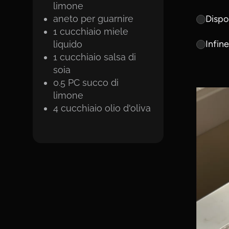
limone
aneto per guarnire
Dispo
1
cucchiaio
miele
Infine
liquido
1
cucchiaio
salsa di
soia
0.5
PC
succo di
limone
4
cucchiaio
olio d'oliva