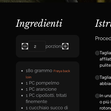
Ingredienti
Ist
Proced
porzioni
Taglia
affil
pulite
180
grammo
Frøya back
Taglia
loin
1
PC
pompelmo
abbian
1
PC
arancione
1
PC
cipollotti, tritati
In una
finemente
o più 
1
cucchiaio
succo di
rotond