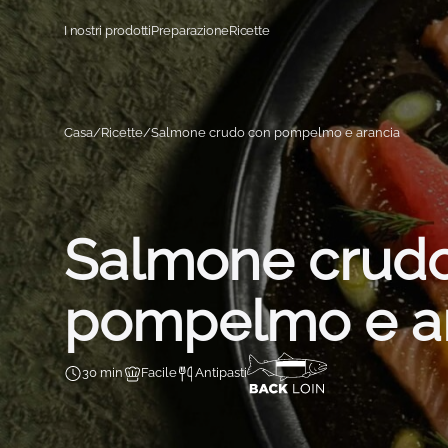
Vai al contenuto
I nostri prodotti
Preparazione
Ricette
Casa
Ricette
Salmone crudo con pompelmo e arancia
Salmone crud
pompelmo e a
30 min
Facile
Antipasti