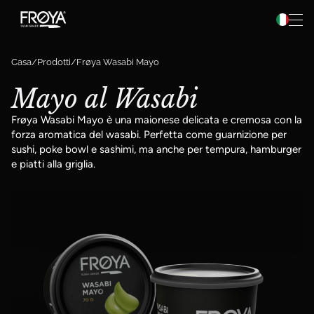
Preparazione
Vai al contenuto
Ricette
Casa
Prodotti
Frøya Wasabi Mayo
Informazioni su Frøya
Mayo al Wasabi
Frøya Pro
Frøya Wasabi Mayo è una maionese delicata e cremosa con la
forza aromatica del wasabi. Perfetta come guarnizione per
sushi, poke bowl e sashimi, ma anche per tempura, hamburger
e piatti alla griglia.