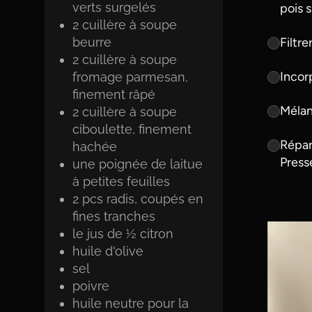
verts surgelés
pois 
2
cuillère à soupe
beurre
Filtre
2
cuillère à soupe
Incor
fromage parmesan,
finement râpé
Mélang
2
cuillère à soupe
ciboulette, finement
Répar
hachée
Presse
une poignée de laitue
à petites feuilles
2
pcs
radis, coupés en
fines tranches
le jus de ½ citron
huile d'olive
sel
poivre
huile neutre pour la