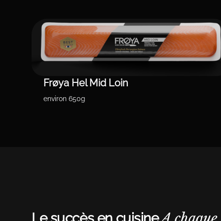
Frøya Hel Mid Loin
environ 650g
A chaque 
Le succès en cuisine.