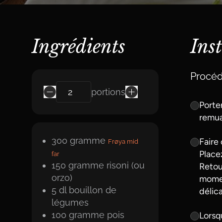
Ingrédients
Ins
Procéd
portions
Porter
remua
300
gramme
Faire
Frøya mid
Place
far
150
gramme
risoni (ou
Retou
orzo)
momen
5
dl
bouillon de
délic
légumes
100
gramme
pois
Lorsq