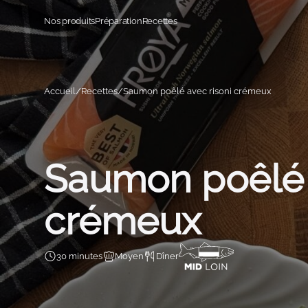
Aller au contenu
Nos produits
Préparation
Recettes
Accueil
Recettes
Saumon poêlé avec risoni crémeux
Saumon poêlé 
crémeux
30 minutes
Moyen
Dîner