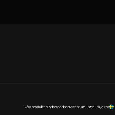
Våra produkter
Förberedelser
Recept
Om Frøya
Frøya Pro