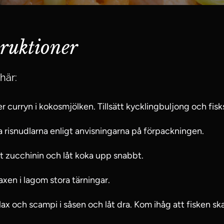
truktioner
här:
er curryn i kokosmjölken. Tillsätt kycklingbuljong och fisk
ga risnudlarna enligt anvisningarna på förpackningen.
ätt zucchinin och låt koka upp snabbt.
axen i lagom stora tärningar.
ax och scampi i såsen och låt dra. Kom ihåg att fisken ska