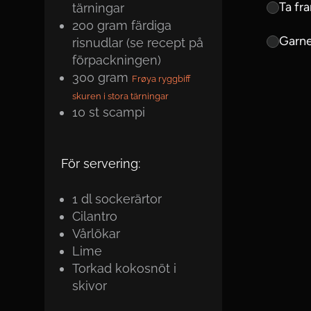
Ta fr
tärningar
200
gram
färdiga
Garne
risnudlar (se recept på
förpackningen)
300
gram
Frøya ryggbiff
skuren i stora tärningar
10
st
scampi
För servering:
1
dl
sockerärtor
Cilantro
Vårlökar
Lime
Torkad kokosnöt i
skivor