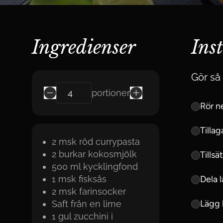
Ingredienser
Ins
Gör så 
portioner
Rör n
Tilla
2
msk
röd currypasta
2
burkar
kokosmjölk
Tills
500
ml
kycklingfond
1
msk
fisksås
Dela l
2
msk
farinsocker
Lägg l
Saft från en lime
1 gul zucchini i