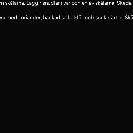
am skålarna. Lägg risnudlar i var och en av skålarna. Sked
ra med koriander, hackad salladslök och sockerärtor. Skä