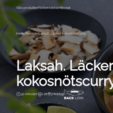
Hoppa till innehåll
Våra produkter
Förberedelser
Recept
Hem
Recept
Laksah. Läcker kokosnötscurry.
Laksah. Läcke
kokosnötscurry
30 minuter
Lätt
Middag