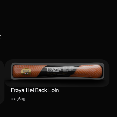
t
Frøya Hel Back Loin
ca. 380g