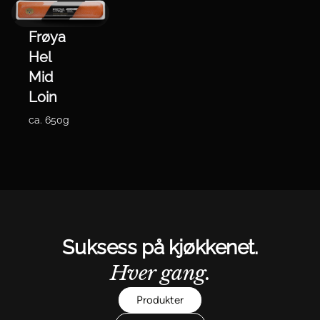
Frøya
Hel
Mid
Loin
ca. 650g
Suksess på kjøkkenet.
Hver gang.
Produkter