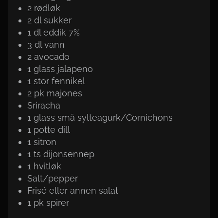
2 rødløk
2
dl
sukker
1
dl
eddik 7%
3
dl
vann
2 avocado
1 glass jalapeno
1 stor fennikel
2
pk
majones
Sriracha
1 glass små sylteagurk/Cornichons
1
potte
dill
1 sitron
1
ts
dijonsennep
1 hvitløk
Salt/pepper
Frisé eller annen salat
1
pk
spirer