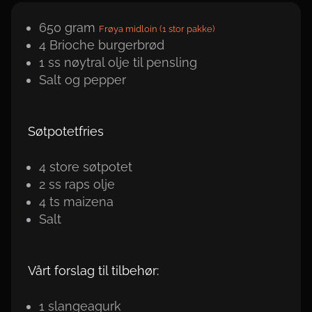
650
gram
Frøya midloin (1 stor pakke)
4 Brioche burgerbrød
1
ss
nøytral olje til pensling
Salt og pepper
Søtpotetfries
4 store søtpotet
2
ss
raps olje
4
ts
maizena
Salt
Vårt forslag til tilbehør:
1 slangeagurk