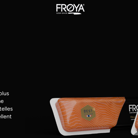
plus
ne
telles
ellent