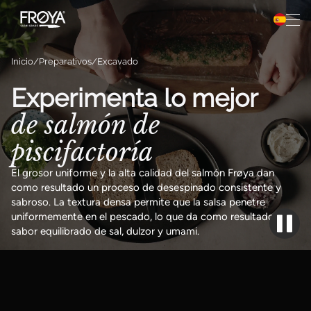
Preparación
Saltar al contenido
Recetas
Inicio
Preparativos
Excavado
Acerca de Frøya
Experimenta lo mejor
de salmón de
Frøya Pro
piscifactoría
El grosor uniforme y la alta calidad del salmón Frøya dan
como resultado un proceso de desespinado consistente y
sabroso. La textura densa permite que la salsa penetre
uniformemente en el pescado, lo que da como resultado un
sabor equilibrado de sal, dulzor y umami.