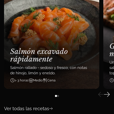
G
Salmón excavado
m
rápidamente
Un
Salmón rallado - sedoso y fresco, con notas
sa
de hinojo, limón y eneldo.
to
> 3 horas
Medio
Cena
Ver todas las recetas